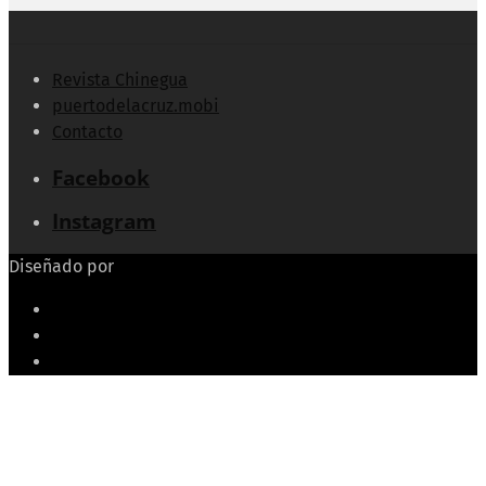
Revista Chinegua
puertodelacruz.mobi
Contacto
Facebook
Instagram
Diseñado por
Echeide.com