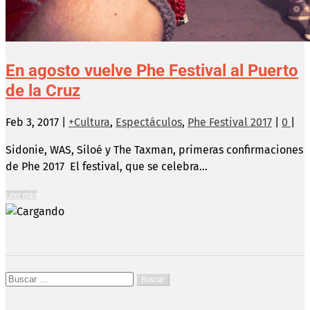
En agosto vuelve Phe Festival al Puerto
de la Cruz
Feb 3, 2017
|
+Cultura
,
Espectáculos
,
Phe Festival 2017
|
0
|
Sidonie, WAS, Siloé y The Taxman, primeras confirmaciones
de Phe 2017 El festival, que se celebra...
Leer más
Buscar: