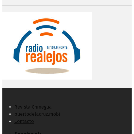
Revista Chinegua
puertodelacruz.mobi
Contacto
Facebook