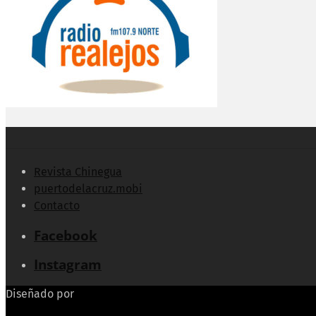
Revista Chinegua
puertodelacruz.mobi
Contacto
Facebook
Instagram
Diseñado por
Echeide.com