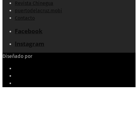
Revista Chinegua
puertodelacruz.mobi
Contacto
Facebook
Instagram
Diseñado por
Echeide.com