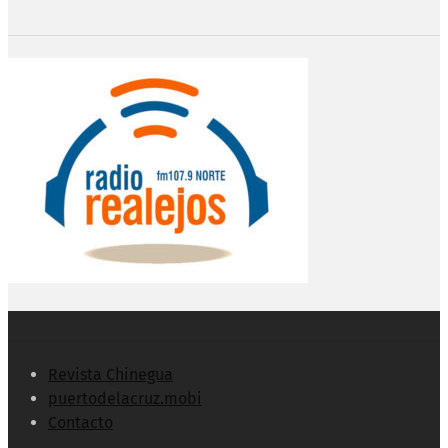
Revista Chinegua
puertodelacruz.mobi
Contacto