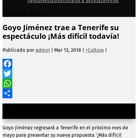
Tiendas
Restaurantes
Salud & Belleza
Servicios
Seleccionar página
Goyo Jiménez trae a Tenerife su
espectáculo ¡Más difícil todavía!
Publicado por
admin
|
Mar 13, 2018
|
+Cultura
|
Facebook
Twitter
WhatsApp
Compartir
El humorista melillense actuará el 8 y 9 de mayo en el
Paraninfo de la Universidad de La Laguna
Goyo Jiménez regresará a Tenerife en el próximo mes de
mayo para presentar su nueva propuesta ‘¡Más difícil