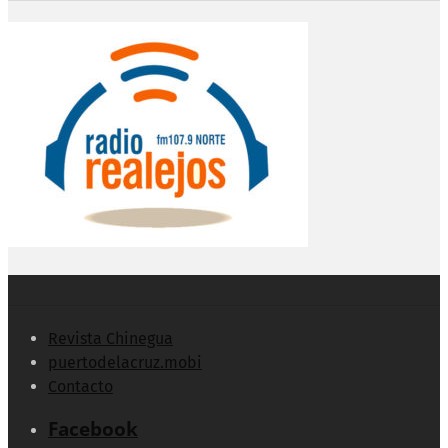
Revista Chinegua
puertodelacruz.mobi
Contacto
Facebook