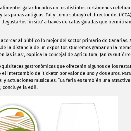
 alimentos galardonados en los distintos certámenes celebrado
y las papas antiguas. Tal y como subrayó el director del (ICCA
o degustarlos ‘in situ’ a través de catas guiadas que permiti
acercar al público lo mejor del sector primario de Canarias. 
de la distancia de un expositor. Queremos grabar en la memor
las islas”, explica la concejal de Agricultura, Janira Gutiérre
xquisiteces gastronómicas que ofrecerán algunos de los resta
l intercambio de ‘tickets’ por valor de uno y dos euros.
Para
gs’ y actuaciones musicales. “La feria es también una atracti
 concluye la edil.