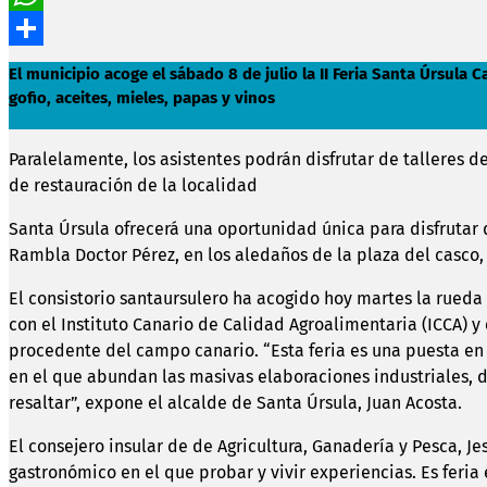
WhatsApp
Compartir
El municipio acoge el sábado 8 de julio la II Feria Santa Úrsul
gofio, aceites, mieles, papas y vinos
Paralelamente, los asistentes podrán disfrutar de talleres d
de restauración de la localidad
Santa Úrsula ofrecerá una oportunidad única para disfrutar d
Rambla Doctor Pérez, en los aledaños de la plaza del casco,
El consistorio santaursulero ha acogido hoy martes la rued
con el Instituto Canario de Calidad Agroalimentaria (ICCA) y 
procedente del campo canario. “Esta feria es una puesta en
en el que abundan las masivas elaboraciones industriales, 
resaltar”, expone el alcalde de Santa Úrsula, Juan Acosta.
El consejero insular de de Agricultura, Ganadería y Pesca, Je
gastronómico en el que probar y vivir experiencias. Es feria