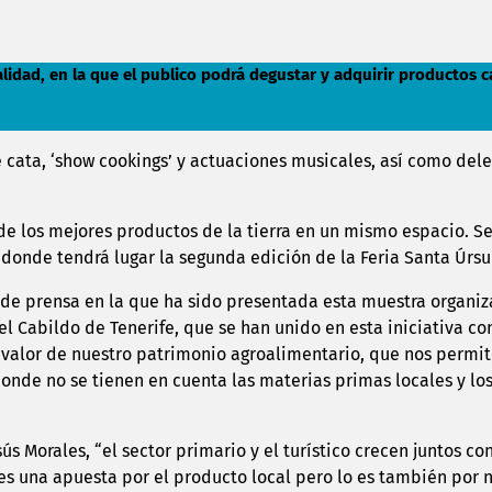
a Calidad, en la que el publico podrá degustar y adquirir producto
e cata, ‘show cookings’ y actuaciones musicales, así como del
e los mejores productos de la tierra en un mismo espacio. Será 
 donde tendrá lugar la segunda edición de la Feria Santa Úrsu
a de prensa en la que ha sido presentada esta muestra organ
el Cabildo de Tenerife, que se han unido en esta iniciativa co
 valor de nuestro patrimonio agroalimentario, que nos permi
donde no se tienen en cuenta las materias primas locales y l
sús Morales, “el sector primario y el turístico crecen juntos c
 es una apuesta por el producto local pero lo es también por n