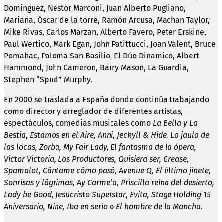
Dominguez, Nestor Marconi, Juan Alberto Pugliano,
Mariana, Óscar de la torre, Ramón Arcusa, Machan Taylor,
Mike Rivas, Carlos Marzan, Alberto Favero, Peter Erskine,
Paul Wertico, Mark Egan, John Patittucci, Joan Valent, Bruce
Pomahac, Paloma San Basilio, El Dúo Dinamico, Albert
Hammond, John Cameron, Barry Mason, La Guardia,
Stephen “Spud” Murphy.
En 2000 se traslada a España donde continúa trabajando
como director y arreglador de diferentes artistas,
espectáculos, comedias musicales como
La Bella y La
Bestia
,
Estamos en el Aire, Anni, Jeckyll & Hide, La jaula de
las locas, Zorba, My Fair Lady, El fantasma de la ópera,
Victor Victoria, Los Productores, Quisiera ser, Grease,
Spamalot, Cántame cómo pasó, Avenue Q, El último jinete,
Sonrisas y lágrimas, Ay Carmela, Priscilla reina del desierto,
Lady be Good, Jesucristo Superstar
,
Evita, Stage Holding 15
Aniversario, Nine, Iba en serio
o
El hombre de la Mancha
.