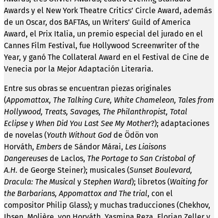
Awards y el New York Theatre Critics’ Circle Award, además
de un Oscar, dos BAFTAs, un Writers’ Guild of America
Award, el Prix Italia, un premio especial del jurado en el
Cannes Film Festival, fue Hollywood Screenwriter of the
Year, y ganó The Collateral Award en el Festival de Cine de
Venecia por la Mejor Adaptación Literaria.
Entre sus obras se encuentran piezas originales
(
Appomattox, The Talking Cure, White Chameleon, Tales from
Hollywood, Treats, Savages, The Philanthropist, Total
Eclipse
y
When Did You Last See My Mother
?); adaptaciones
de novelas (
Youth Without God
de Ödön von
Horváth,
Embers
de Sándor Márai,
Les Liaisons
Dangereuses
de Laclos,
The Portage to San Cristobal of
A.H.
de George Steiner); musicales (
Sunset Boulevard,
Dracula: The Musical
y
Stephen Ward
); libretos (
Waiting for
the Barbarians, Appomattox and The trial
, con el
compositor Philip Glass); y muchas traducciones (Chekhov,
Ibsen, Molière, von Horváth, Yasmina Reza, Florian Zeller y