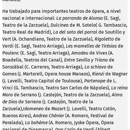
Ha trabajado para importantes teatros de ópera, a nivel
nacional e internacional:
La parranda de Alonso
(E. Sagi,
Teatro de la Zarzuela),
Dulcinea
de M. Sotelo( G. Tambascio,
Teatro Real de Madrid),
La del soto del parral
de Soutillo y
Vert (A. Ochandiano, Teatro de la Zarzuela),
Rigoletto
de
Verdi (E. Sagi, Teatro Arriaga),
Les mamelles de Tirésias
de
Poulenc (E. Sagi, Teatro Arriaga),
Amadeu
de Vives (A.
Boadella, Teatros del Canal),
Entre Sevilla y Triana
de
Sorozábal (C. Carreres, Teatro Arriaga),
Lo schiavo
de
Gomes (J. Martorell, Opera house Manaos),
Rienzi
de Wagner
(J. Lavelli, Teatro Capitol de Toulouse),
Partenope
de L.
Vinci (G. Tambascio, Teatro San Carlos de Nápoles),
La reina
Mora
de Serrano (J. Castejón, Teatro de la Zarzuela),
Alma
de Dios
de Serrano (J. Castejón, Teatro de la
Zarzuela),
Idomeneo
de Mozart (J. Lavelli, Teatro Colón,
Buenos Aires),
Andrea Chénier
(A. Romero, Festival de
Peralada),
La bohème
(A. Romero, Jyske Ópera, Ópera
nacional de Dinamarca),
Don Carlo
de Verdi (Albert