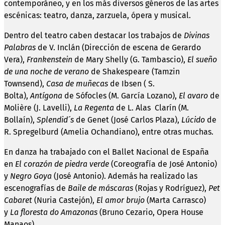
contemporáneo, y en los más diversos géneros de las artes
escénicas: teatro, danza, zarzuela, ópera y musical.
Dentro del teatro caben destacar los trabajos de
Divinas
Palabras
de V. Inclán (Dirección de escena de Gerardo
Vera),
Frankenstein
de Mary Shelly (G. Tambascio),
El sueño
de una noche de verano
de Shakespeare (Tamzin
Townsend),
Casa de muñecas
de Ibsen ( S.
Bolta),
Antígona
de Sófocles (M. García Lozano),
El avaro
de
Molière (J. Lavelli),
La Regenta
de L. Alas Clarín (M.
Bollaín),
Splendid´s
de Genet (José Carlos Plaza),
Lúcido
de
R. Spregelburd (Amelia Ochandiano), entre otras muchas.
En danza ha trabajado con el Ballet Nacional de España
en
El corazón de piedra verde
(Coreografía de José Antonio)
y
Negro Goya
(José Antonio). Además ha realizado las
escenografías de
Baile de máscaras
(Rojas y Rodríguez),
Pet
Cabaret
(Nuria Castejón),
El amor brujo
(Marta Carrasco)
y
La floresta do Amazonas
(Bruno Cezario, Opera House
Manaos).