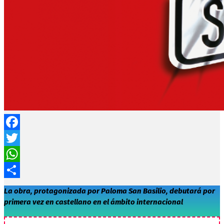
Facebook
Twitter
WhatsApp
Compartir
La obra, protagonizada por Paloma San Basilio, debutará por
primera vez en castellano en el ámbito internacional