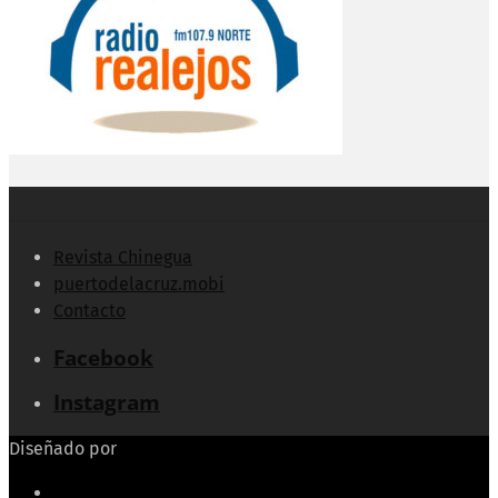
Revista Chinegua
puertodelacruz.mobi
Contacto
Facebook
Instagram
Diseñado por
Echeide.com