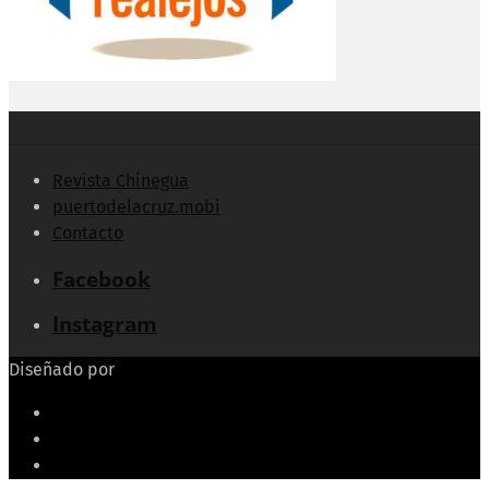
Revista Chinegua
puertodelacruz.mobi
Contacto
Facebook
Instagram
Diseñado por
Echeide.com