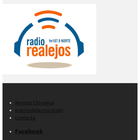
Revista Chinegua
puertodelacruz.mobi
Contacto
Facebook