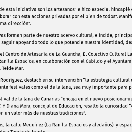
de esta iniciativa son los artesanos” e hizo especial hincapié
orar con esta acciones privadas por el bien de todos”. Manife
sma dirección”.
tivas forman parte de nuestro acervo cultural, e incide, princ
seguir apoyando todo lo que potencie nuestra identidad, desd
el Centro de Artesanía de La Guancha, El Colectivo Cultural La
Ranilla Espacios, en colaboración con el Cabildo y el Ayuntam
l Teide Mar.
Rodríguez, destacó en su intervención “la estrategia cultural
nte festivales como el de la lana, sea muy importante para po
tival de la lana de Canarias “encaja en el nuevo posicionami
. Y Diana Mora, concejal de Educación, resaltó la curiosidad “
en un valor más de nuestras tradiciones”.
s, la calle Mequinez (La Ranilla Espacios y aledaños), y espac
lica Tomás de Iriarte.