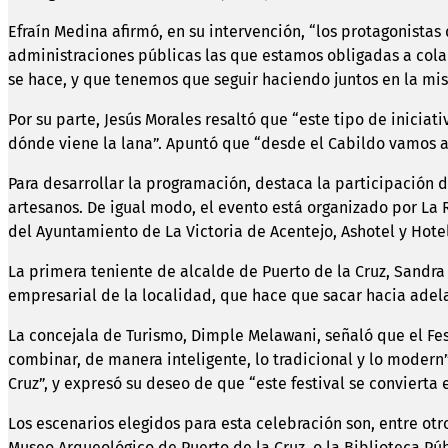
Efraín Medina afirmó, en su intervención, “los protagonistas 
administraciones públicas las que estamos obligadas a colab
se hace, y que tenemos que seguir haciendo juntos en la mi
Por su parte, Jesús Morales resaltó que “este tipo de inicia
dónde viene la lana”. Apuntó que “desde el Cabildo vamos a 
Para desarrollar la programación, destaca la participación d
artesanos. De igual modo, el evento está organizado por La 
del Ayuntamiento de La Victoria de Acentejo, Ashotel y Hote
La primera teniente de alcalde de Puerto de la Cruz, Sandra 
empresarial de la localidad, que hace que sacar hacia adela
La concejala de Turismo, Dimple Melawani, señaló que el Fes
combinar, de manera inteligente, lo tradicional y lo modern”
Cruz”, y expresó su deseo de que “este festival se convierta 
Los escenarios elegidos para esta celebración son, entre otro
Museo Arqueológico de Puerto de la Cruz, o la Biblioteca Púb