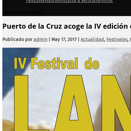
Tiendas
Restaurantes
Salud & Belleza
Servicios
Seleccionar página
Puerto de la Cruz acoge la IV edición
Publicado por
admin
|
May 17, 2017
|
Actualidad
,
Festivales
,